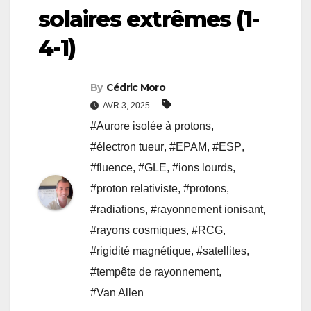
solaires extrêmes (1-
4-1)
By
Cédric Moro
AVR 3, 2025
#Aurore isolée à protons
,
#électron tueur
,
#EPAM
,
#ESP
,
#fluence
,
#GLE
,
#ions lourds
,
#proton relativiste
,
#protons
,
#radiations
,
#rayonnement ionisant
,
#rayons cosmiques
,
#RCG
,
#rigidité magnétique
,
#satellites
,
#tempête de rayonnement
,
#Van Allen