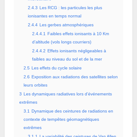
2.4.3
Les RCG : les particules les plus
ionisantes en temps normal
2.4.4
Les gerbes atmosphériques
2.4.4.1
Faibles effets ionisants à 10 Km
d’altitude (vols longs courriers)
2.4.4.2
Effets ionisants négligeables à
faibles au niveau du sol et de la mer
2.5
Les effets du cycle solaire
2.6
Exposition aux radiations des satellites selon
leurs orbites
3
Les dynamiques radiatives lors d’événements
extrêmes
3.1
Dynamique des ceintures de radiations en
contexte de tempêtes géomagnétiques
extrêmes
3.1.1
La variabilité des ceintures de Van Allen