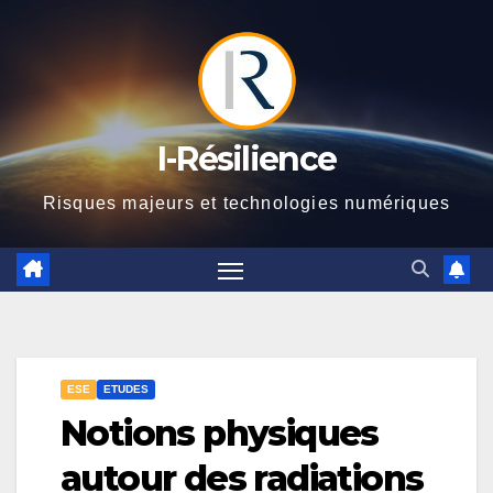
Skip
to
content
I-Résilience
Risques majeurs et technologies numériques
ESE
ETUDES
Notions physiques
autour des radiations