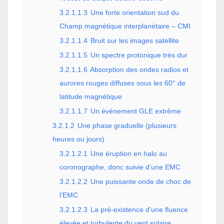
3.2.1.1.3
Une forte orientation sud du
Champ magnétique interplanétaire – CMI
3.2.1.1.4
Bruit sur les images satellite
3.2.1.1.5
Un spectre protonique très dur
3.2.1.1.6
Absorption des ondes radios et
aurores rouges diffuses sous les 60° de
latitude magnétique
3.2.1.1.7
Un événement GLE extrême
3.2.1.2
Une phase graduelle (plusieurs
heures ou jours)
3.2.1.2.1
Une éruption en halo au
coronographe, donc suivie d’une EMC
3.2.1.2.2
Une puissante onde de choc de
l’EMC
3.2.1.2.3
La pré-existence d’une fluence
élevée et turbulente du vent solaire