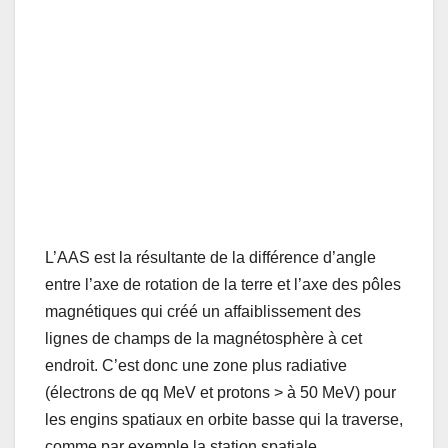
Vision schématique de la déformation de la ceinture interne de Van Allen au niveau
de l’Atlantique Sud
L’AAS est la résultante de la différence d’angle
entre l’axe de rotation de la terre et l’axe des pôles
magnétiques qui créé un affaiblissement des
lignes de champs de la magnétosphère à cet
endroit. C’est donc une zone plus radiative
(électrons de qq MeV et protons > à 50 MeV) pour
les engins spatiaux en orbite basse qui la traverse,
comme par exemple la station spatiale