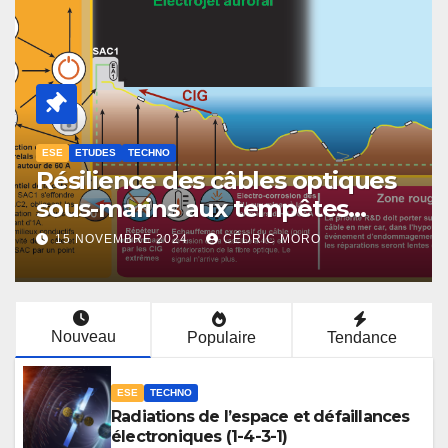
COMMUNICATION
ESE
Météorologie de l’espace et
culture du risque en Europe – 3-
1
12 NOVEMBRE 2024
CÉDRIC MORO
Nouveau
Populaire
Tendance
ESE
TECHNO
Radiations de l’espace et défaillances
électroniques (1-4-3-1)