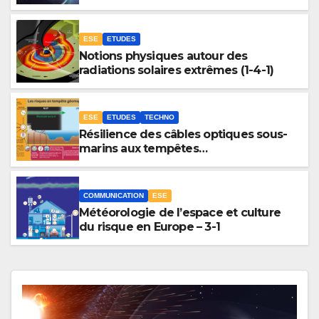
ESE
ETUDES
Notions physiques autour des
radiations solaires extrêmes (1-4-1)
ESE
ETUDES
TECHNO
Résilience des câbles optiques sous-
marins aux tempêtes
géomagnétiques majeures 3-3
COMMUNICATION
ESE
Météorologie de l’espace et culture
du risque en Europe – 3-1