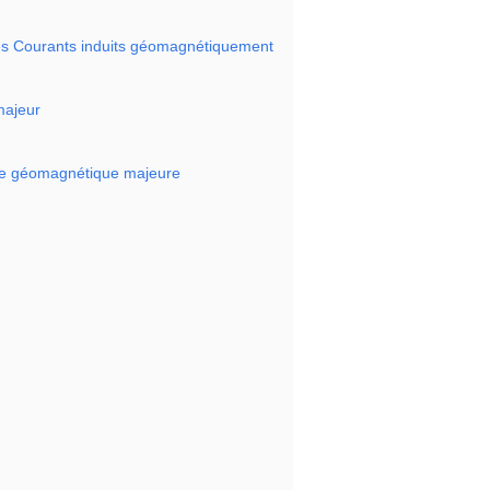
les Courants induits géomagnétiquement
majeur
ête géomagnétique majeure