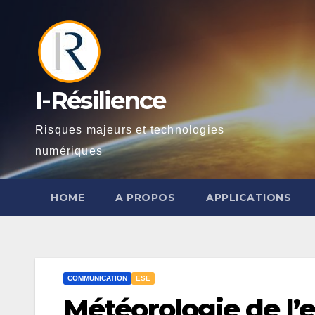
Skip
to
content
I-Résilience
Risques majeurs et technologies
numériques
HOME
A PROPOS
APPLICATIONS
COMMUNICATION
ESE
Météorologie de l’e