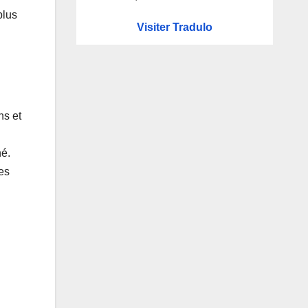
plus
Visiter Tradulo
ns et
né.
es