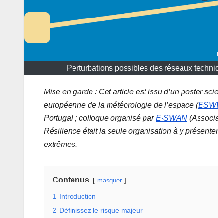
Perturbations possibles des réseaux techn
Mise en garde : Cet article est issu d’un poster sci
européenne de la météorologie de l’espace (
ESW
Portugal ; colloque organisé par
E-SWAN
(Associa
Résilience était la seule organisation à y présent
extrêmes.
Contenus
masquer
1
Introduction
2
Définissez le risque majeur