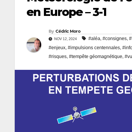
en Europe – 3-1
By
Cédric Moro
#aléa
,
#consignes
,
#
NOV 12, 2024
#enjeux
,
#impulsions centennales
,
#inf
#risques
,
#tempête géomagnétique
,
#vu