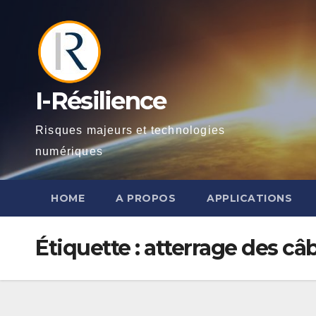
Skip
to
content
I-Résilience
Risques majeurs et technologies
numériques
HOME
A PROPOS
APPLICATIONS
Étiquette :
atterrage des câ