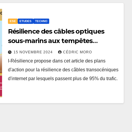
ESE
ETUDES
TECHNO
Résilience des câbles optiques
sous-marins aux tempêtes
géomagnétiques majeures 3-3
15 NOVEMBRE 2024
CÉDRIC MORO
I-Résilience propose dans cet article des plans
d'action pour la résilience des câbles transocéniques
d'internet par lesquels passent plus de 95% du trafic.