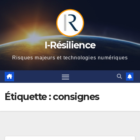
Skip
to
content
I-Résilience
Risques majeurs et technologies numériques
Étiquette :
consignes