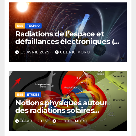
ESE
TECHNO
Radiations de l’espace et
défaillances électroniques (1-
4-3-1)
15 AVRIL 2025
CÉDRIC MORO
ESE
ETUDES
Notions physiques autour
des radiations solaires
extrêmes (1-4-1)
3 AVRIL 2025
CÉDRIC MORO