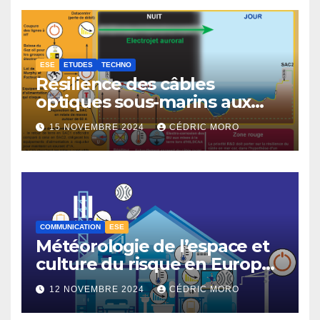
ESE
ETUDES
TECHNO
Résilience des câbles
optiques sous-marins aux
tempêtes géomagnétiques
15 NOVEMBRE 2024
CÉDRIC MORO
majeures 3-3
COMMUNICATION
ESE
Météorologie de l’espace et
culture du risque en Europe –
3-1
12 NOVEMBRE 2024
CÉDRIC MORO