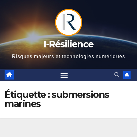
Skip
to
content
I-Résilience
Risques majeurs et technologies numériques
Étiquette :
submersions
marines