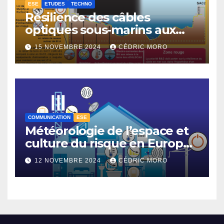
ESE
ETUDES
TECHNO
Résilience des câbles
optiques sous-marins aux
tempêtes géomagnétiques
15 NOVEMBRE 2024
CÉDRIC MORO
majeures 3-3
COMMUNICATION
ESE
Météorologie de l’espace et
culture du risque en Europe –
3-1
12 NOVEMBRE 2024
CÉDRIC MORO