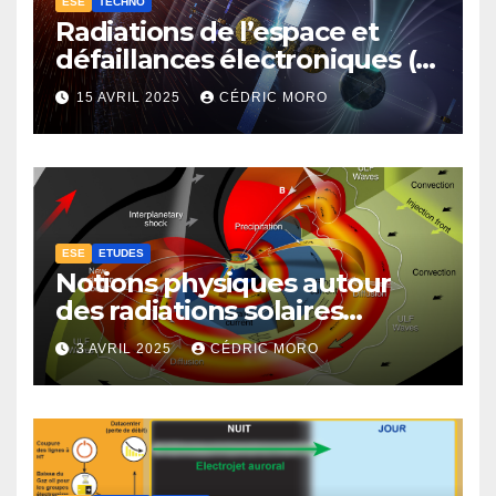
ESE
TECHNO
Radiations de l’espace et
défaillances électroniques (1-
4-3-1)
15 AVRIL 2025
CÉDRIC MORO
ESE
ETUDES
Notions physiques autour
des radiations solaires
extrêmes (1-4-1)
3 AVRIL 2025
CÉDRIC MORO