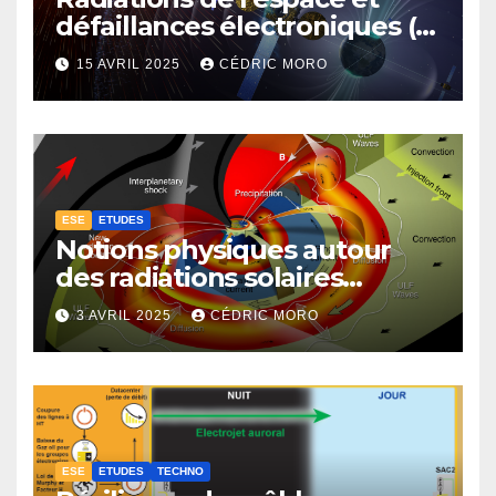
défaillances électroniques (1-
4-3-1)
15 AVRIL 2025
CÉDRIC MORO
ESE
ETUDES
Notions physiques autour
des radiations solaires
extrêmes (1-4-1)
3 AVRIL 2025
CÉDRIC MORO
ESE
ETUDES
TECHNO