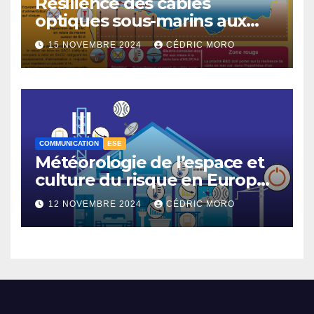
Résilience des câbles
optiques sous-marins aux
tempêtes géomagnétiques
15 NOVEMBRE 2024
CÉDRIC MORO
majeures 3-3
COMMUNICATION
ESE
Météorologie de l’espace et
culture du risque en Europe –
3-1
12 NOVEMBRE 2024
CÉDRIC MORO