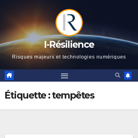
Skip
to
content
I-Résilience
Risques majeurs et technologies numériques
Étiquette :
tempêtes