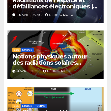
Radiations de l’espace et
défaillances électroniques (1-
4-3-1)
15 AVRIL 2025
CÉDRIC MORO
ESE
ETUDES
Notions physiques autour
des radiations solaires
extrêmes (1-4-1)
3 AVRIL 2025
CÉDRIC MORO
ESE
ETUDES
TECHNO