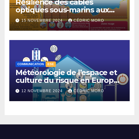
Résilience des câbles
optiques sous-marins aux
tempêtes géomagnétiques
15 NOVEMBRE 2024
CÉDRIC MORO
majeures 3-3
COMMUNICATION
ESE
Météorologie de l’espace et
culture du risque en Europe –
3-1
12 NOVEMBRE 2024
CÉDRIC MORO