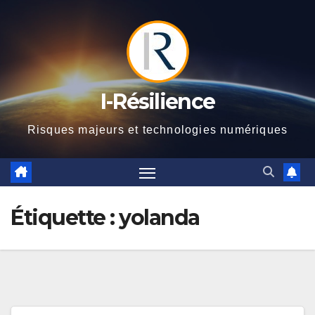
Skip
to
content
I-Résilience
Risques majeurs et technologies numériques
Étiquette :
yolanda