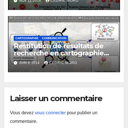
NOV 11, 2014
CÉDRIC MORO
CARTOGRAPHIE
COMMUNICATION
Restitution de résultats de
recherche en cartographie
#MSGU par noms de lieux
JUIN 9, 2014
CÉDRIC MORO
Laisser un commentaire
Vous devez
vous connecter
pour publier un
commentaire.