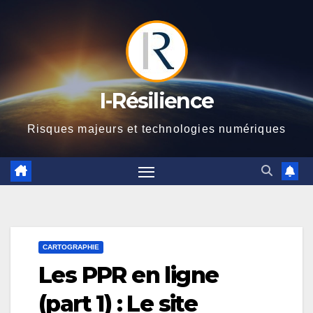
Skip
to
content
I-Résilience
Risques majeurs et technologies numériques
CARTOGRAPHIE
Les PPR en ligne
(part 1) : Le site