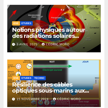
ESE
ETUDES
Notions physiques autour
des radiations solaires
extrêmes (1-4-1)
3 AVRIL 2025
CÉDRIC MORO
ESE
ETUDES
TECHNO
Résilience des câbles
optiques sous-marins aux
tempêtes géomagnétiques
15 NOVEMBRE 2024
CÉDRIC MORO
majeures 3-3