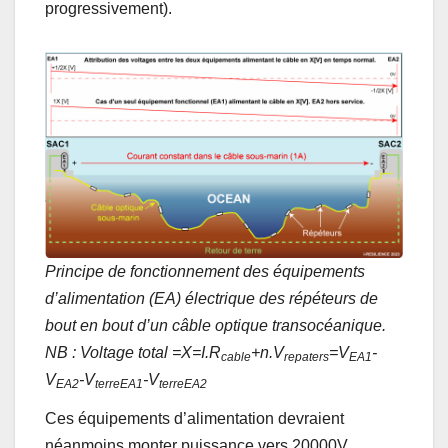
progressivement).
Principe de fonctionnement des équipements
d’alimentation (EA) électrique des répéteurs de
bout en bout d’un câble optique transocéanique.
NB : Voltage total =X=I.R
+n.V
=V
-
cable
repaters
EA1
V
-V
-V
EA2
terreEA1
terreEA2
Ces équipements d’alimentation devraient
néanmoins monter puissance vers 20000V,