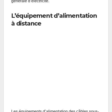
générale d’électricité.
L’équipement d’alimentation
à distance
Salles de puissance : Equipement d’alimentation des câbles à gauche en bleu
(PFE) et batteries de secours à droite.
Les équipements d’alimentation des câbles sous-