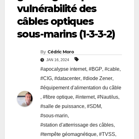
vulnérabilité des
câbles optiques
sous-marins (1-3-3-2)
By
Cédric Moro
JAN 16, 2024
#apocalypse internet
,
#BGP
,
#cable
,
#CIG
,
#datacenter
,
#diode Zener
,
#équipement d'alimentation du câble
,
#fibre optique
,
#internet
,
#Nautilus
,
#salle de puissance
,
#SDM
,
#sous-marin
,
#station d'atterrissage des câbles
,
#tempête géomagnétique
,
#TVSS
,