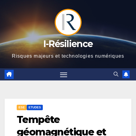
Skip
to
content
I-Résilience
Risques majeurs et technologies numériques
ESE
ETUDES
Tempête
géomagnétique et