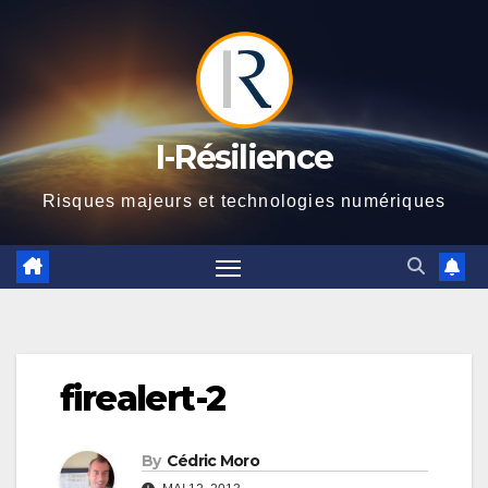
Skip
to
content
I-Résilience
Risques majeurs et technologies numériques
firealert-2
By
Cédric Moro