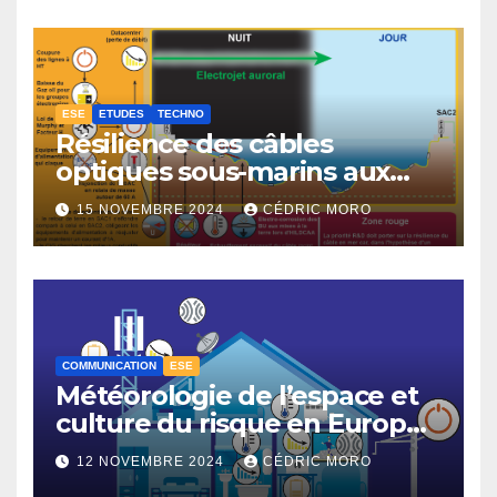
ESE
ETUDES
TECHNO
Résilience des câbles
optiques sous-marins aux
tempêtes géomagnétiques
15 NOVEMBRE 2024
CÉDRIC MORO
majeures 3-3
COMMUNICATION
ESE
Météorologie de l’espace et
culture du risque en Europe –
3-1
12 NOVEMBRE 2024
CÉDRIC MORO