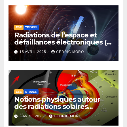
ESE
TECHNO
Radiations de l’espace et
défaillances électroniques (1-
4-3-1)
15 AVRIL 2025
CÉDRIC MORO
ESE
ETUDES
Notions physiques autour
des radiations solaires
extrêmes (1-4-1)
3 AVRIL 2025
CÉDRIC MORO