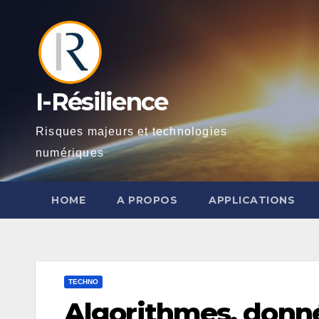
Skip
to
content
I-Résilience
Risques majeurs et technologies
numériques
HOME
A PROPOS
APPLICATIONS
TECHNO
Algorithmes, donné