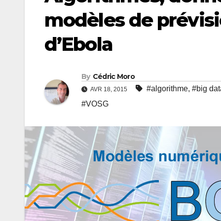
modèles de prévisi
d’Ebola
By
Cédric Moro
#algorithme
,
#big dat
AVR 18, 2015
#VOSG