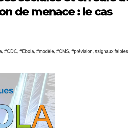
on de menace : le cas
a
,
#CDC
,
#Ebola
,
#modèle
,
#OMS
,
#prévision
,
#signaux faibles