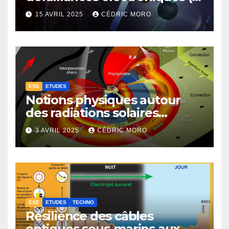
4-3-1)
15 AVRIL 2025
CÉDRIC MORO
ESE
ETUDES
Notions physiques autour
des radiations solaires
extrêmes (1-4-1)
3 AVRIL 2025
CÉDRIC MORO
ESE
ETUDES
TECHNO
Résilience des câbles
optiques sous-marins aux