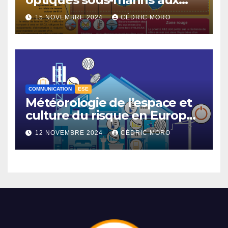
tempêtes géomagnétiques
15 NOVEMBRE 2024
CÉDRIC MORO
majeures 3-3
COMMUNICATION
ESE
Météorologie de l’espace et
culture du risque en Europe –
3-1
12 NOVEMBRE 2024
CÉDRIC MORO