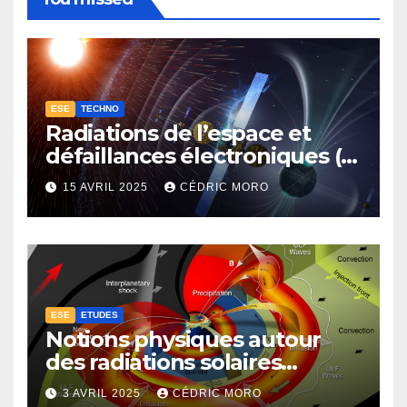
ESE
TECHNO
Radiations de l’espace et
défaillances électroniques (1-
4-3-1)
15 AVRIL 2025
CÉDRIC MORO
ESE
ETUDES
Notions physiques autour
des radiations solaires
extrêmes (1-4-1)
3 AVRIL 2025
CÉDRIC MORO