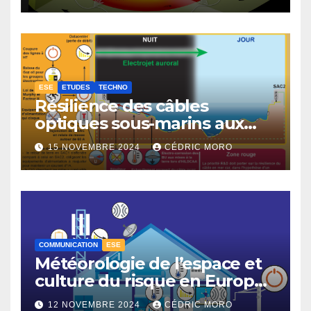
ESE
ETUDES
TECHNO
Résilience des câbles
optiques sous-marins aux
tempêtes géomagnétiques
15 NOVEMBRE 2024
CÉDRIC MORO
majeures 3-3
COMMUNICATION
ESE
Météorologie de l’espace et
culture du risque en Europe –
3-1
12 NOVEMBRE 2024
CÉDRIC MORO