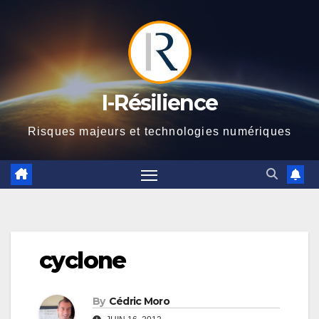
Skip
to
content
I-Résilience
Risques majeurs et technologies numériques
cyclone
By
Cédric Moro