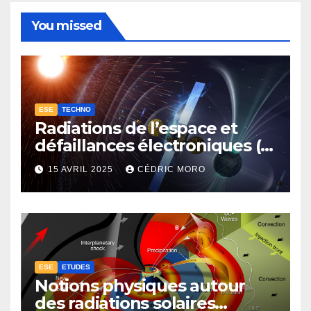
You missed
ESE
TECHNO
Radiations de l’espace et
défaillances électroniques (1-
4-3-1)
15 AVRIL 2025
CÉDRIC MORO
ESE
ETUDES
Notions physiques autour
des radiations solaires