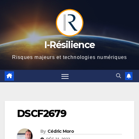
Skip
to
content
I-Résilience
Risques majeurs et technologies numériques
DSCF2679
By
Cédric Moro