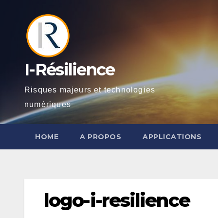
Skip
to
content
I-Résilience
Risques majeurs et technologies
numériques
HOME
A PROPOS
APPLICATIONS
logo-i-resilience