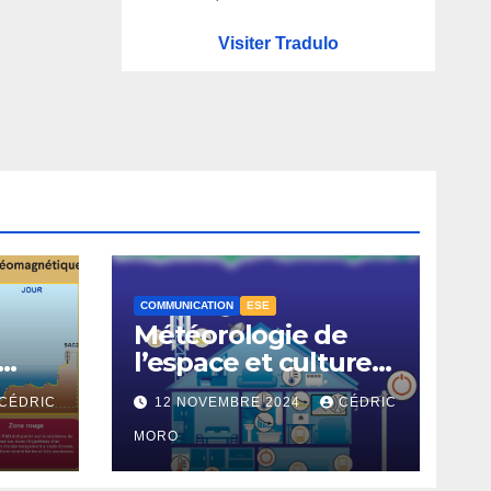
Visiter Tradulo
COMMUNICATION
ESE
Météorologie de
l’espace et culture
x
du risque en Europe
CÉDRIC
12 NOVEMBRE 2024
CÉDRIC
– 3-1
s
MORO