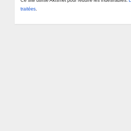
Ce site utilise Akismet pour réduire les indésirables.
E
traitées
.