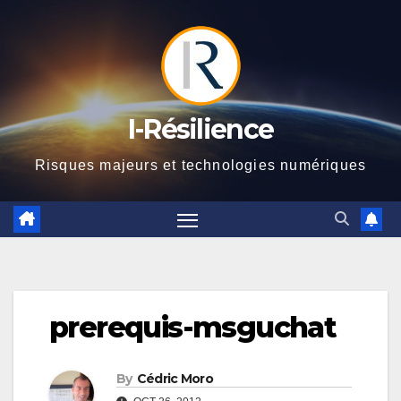
Skip
to
content
I-Résilience
Risques majeurs et technologies numériques
prerequis-msguchat
By
Cédric Moro