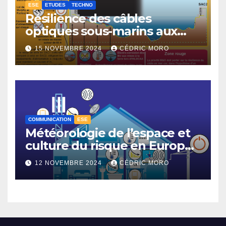
ESE
ETUDES
TECHNO
Résilience des câbles
optiques sous-marins aux
tempêtes géomagnétiques
15 NOVEMBRE 2024
CÉDRIC MORO
majeures 3-3
COMMUNICATION
ESE
Météorologie de l’espace et
culture du risque en Europe –
3-1
12 NOVEMBRE 2024
CÉDRIC MORO