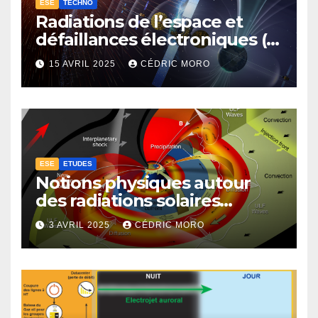
ESE
TECHNO
Radiations de l’espace et
défaillances électroniques (1-
4-3-1)
15 AVRIL 2025
CÉDRIC MORO
ESE
ETUDES
Notions physiques autour
des radiations solaires
extrêmes (1-4-1)
3 AVRIL 2025
CÉDRIC MORO