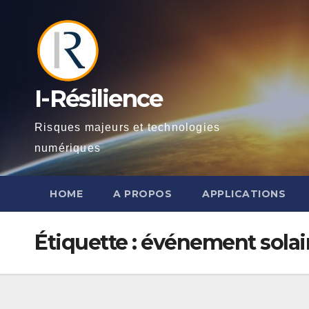
Skip
to
content
I-Résilience
Risques majeurs et technologies
numériques
HOME
A PROPOS
APPLICATIONS
Étiquette :
événement solai