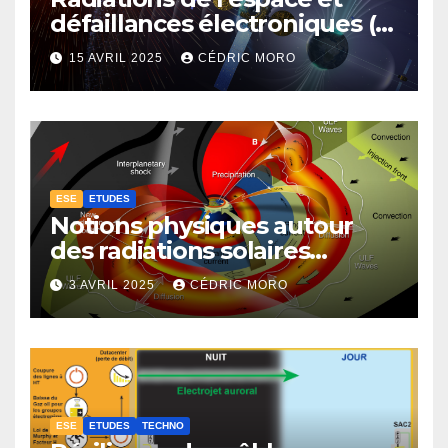
défaillances électroniques (1-
4-3-1)
15 AVRIL 2025
CÉDRIC MORO
ESE
ETUDES
Notions physiques autour
des radiations solaires
extrêmes (1-4-1)
3 AVRIL 2025
CÉDRIC MORO
ESE
ETUDES
TECHNO