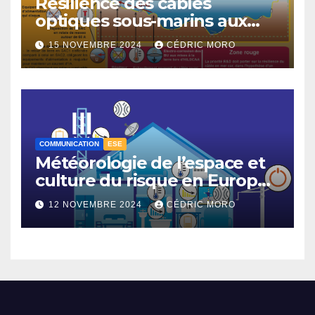
Résilience des câbles
optiques sous-marins aux
tempêtes géomagnétiques
15 NOVEMBRE 2024
CÉDRIC MORO
majeures 3-3
COMMUNICATION
ESE
Météorologie de l’espace et
culture du risque en Europe –
3-1
12 NOVEMBRE 2024
CÉDRIC MORO