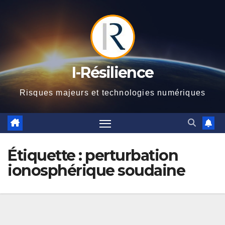
Skip
to
content
I-Résilience
Risques majeurs et technologies numériques
Étiquette :
perturbation
ionosphérique soudaine